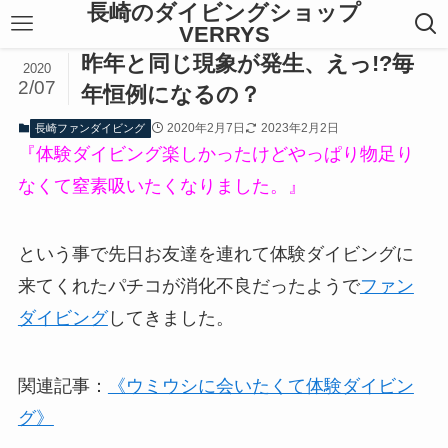
長崎のダイビングショップ
VERRYS
昨年と同じ現象が発生、えっ!?毎
2020
2/07
年恒例になるの？
2020年2月7日
2023年2月2日
長崎ファンダイビング
『体験ダイビング楽しかったけどやっぱり物足り
なくて窒素吸いたくなりました。』
という事で先日お友達を連れて体験ダイビングに
来てくれたパチコが消化不良だったようで
ファン
ダイビング
してきました。
関連記事：
《ウミウシに会いたくて体験ダイビン
グ》