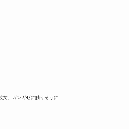
彼女、ガンガゼに触りそうに