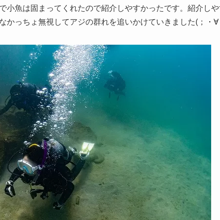
で小魚は固まってくれたので紹介しやすかったです。紹介しや
なかっちょ無視してアジの群れを追いかけていきました(；・∀