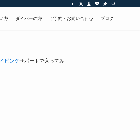
い方
ダイバーの方
ご予約・お問い合わせ
ブログ
イビング
サポートで入ってみ