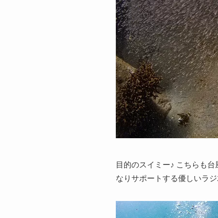
目的のスイミー♪ こちらも
なりサポートする優しいラジ