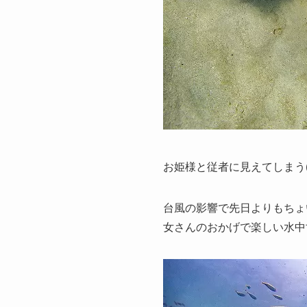
お姫様と従者に見えてしまう(
台風の影響で先日よりもちょ
女さんのおかげで楽しい水中