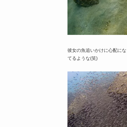
彼女の魚追いかけに心配にな
てるような(笑)