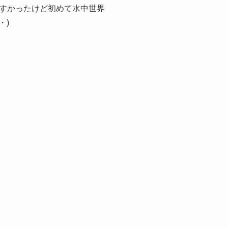
すかったけど初めて水中世界
・)