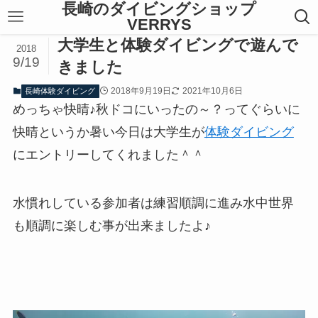
長崎のダイビングショップ
VERRYS
大学生と体験ダイビングで遊んで
2018
9/19
きました
2018年9月19日
2021年10月6日
長崎体験ダイビング
めっちゃ快晴♪秋ドコにいったの～？ってぐらいに
快晴というか暑い今日は大学生が
体験ダイビング
にエントリーしてくれました＾＾
水慣れしている参加者は練習順調に進み水中世界
も順調に楽しむ事が出来ましたよ♪