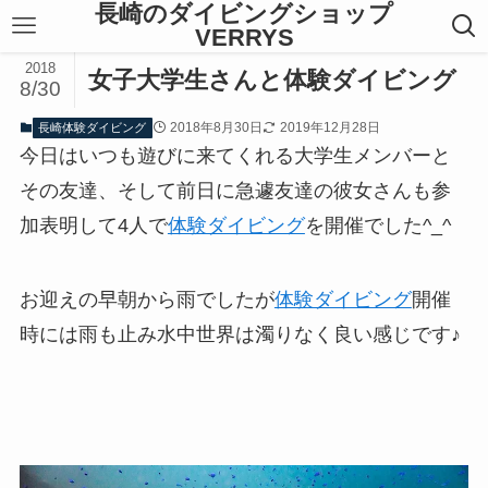
長崎のダイビングショップ
VERRYS
2018
女子大学生さんと体験ダイビング
8/30
2018年8月30日
2019年12月28日
長崎体験ダイビング
今日はいつも遊びに来てくれる大学生メンバーと
その友達、そして前日に急遽友達の彼女さんも参
加表明して4人で
体験ダイビング
を開催でした^_^
お迎えの早朝から雨でしたが
体験ダイビング
開催
時には雨も止み水中世界は濁りなく良い感じです♪