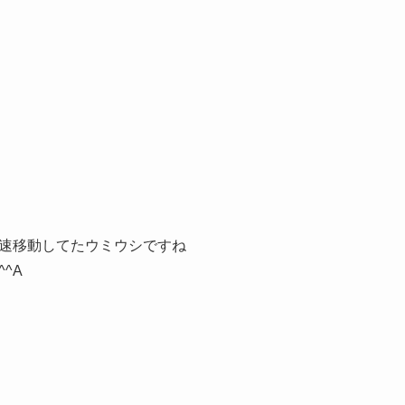
速移動してたウミウシですね
^A