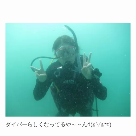
ダイバーらしくなってるや～～んd(≧▽≦*d)