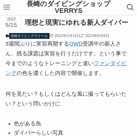
長崎のダイビングショップ
VERRYS
2022
理想と現実にゆれる新人ダイバー
5/15
2022年5月15日
2023年6月8日
長崎ダイビングスクール
3週間ぶりに実習再開する
OWD
受講中の新人さ
ん、残る課題は実習を行うだけです。という事で
今までのようなトレーニングと違い
ファンダイビ
ング
の色を濃くした内容で開催します。
何を見たい？もしくはどんな風に撮ってもらいた
い？という問いかけに
色がある魚
ダイバーらしい写真