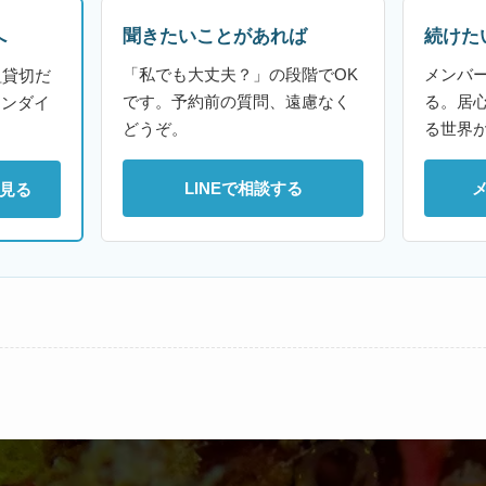
聞きたいことがあれば
続けた
へ
「私でも大丈夫？」の段階でOK
メンバ
組貸切だ
です。予約前の質問、遠慮なく
る。居
ァンダイ
どうぞ。
る世界
LINEで相談する
見る