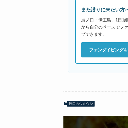
また潜りに来たい方
辰ノ口・伊王島、1日1
から自分のペースでフ
ブできます。
ファンダイビングを
辰口のウミウシ