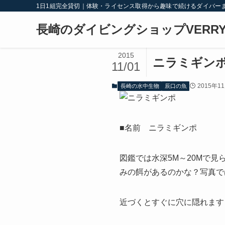
1日1組完全貸切｜体験・ライセンス取得から趣味で続けるダイバー
長崎のダイビングショップVERRY
2015
ニラミギン
11/01
2015年1
長崎の水中生物
辰口の魚
■名前 ニラミギンポ
図鑑では水深5M～20Mで
みの餌があるのかな？写真で
近づくとすぐに穴に隠れます