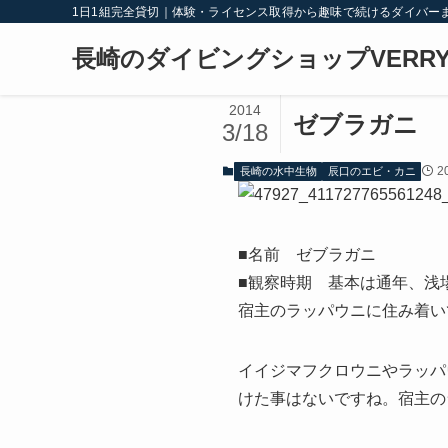
1日1組完全貸切｜体験・ライセンス取得から趣味で続けるダイバー
長崎のダイビングショップVERRY
2014
ゼブラガニ
3/18
2
長崎の水中生物
辰口のエビ・カニ
■名前 ゼブラガニ
■観察時期 基本は通年、浅
宿主のラッパウニに住み着い
イイジマフクロウニやラッパ
けた事はないですね。宿主の