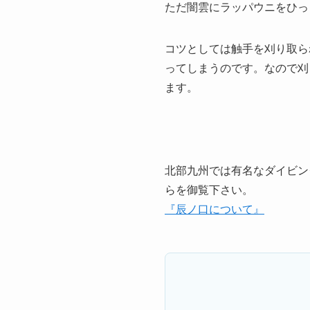
ただ闇雲にラッパウニをひっ
コツとしては触手を刈り取ら
ってしまうのです。なので刈
ます。
北部九州では有名なダイビン
らを御覧下さい。
『辰ノ口について』