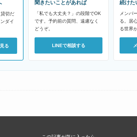
聞きたいことがあれば
続けた
へ
「私でも大丈夫？」の段階でOK
メンバ
組貸切だ
です。予約前の質問、遠慮なく
る。居
ァンダイ
どうぞ。
る世界
LINEで相談する
見る
この記事が気に入ったら