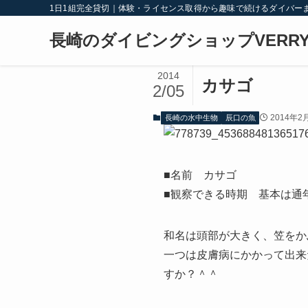
1日1組完全貸切｜体験・ライセンス取得から趣味で続けるダイバー
長崎のダイビングショップVERRY
2014
カサゴ
2/05
2014年2
長崎の水中生物
辰口の魚
■名前 カサゴ
■観察できる時期 基本は通
和名は頭部が大きく、笠をか
一つは皮膚病にかかって出来
すか？＾＾