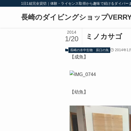
1日1組完全貸切｜体験・ライセンス取得から趣味で続けるダイバー
長崎のダイビングショップVERRY
2014
ミノカサゴ
1/20
2014年1
長崎の水中生物
辰口の魚
【成魚】
【幼魚】