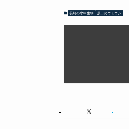
長崎の水中生物
辰口のウミウシ