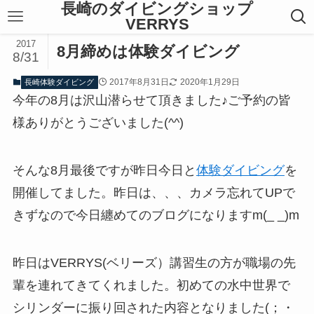
長崎のダイビングショップ
VERRYS
2017
8月締めは体験ダイビング
8/31
2017年8月31日
2020年1月29日
長崎体験ダイビング
今年の8月は沢山潜らせて頂きました♪ご予約の皆
様ありがとうございました(^^)
そんな8月最後ですが昨日今日と
体験ダイビング
を
開催してました。昨日は、、、カメラ忘れてUPで
きずなので今日纏めてのブログになりますm(_ _)m
昨日はVERRYS(ベリーズ）講習生の方が職場の先
輩を連れてきてくれました。初めての水中世界で
シリンダーに振り回された内容となりました(；・