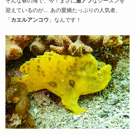
そんな春の海で、今！まさに
激アツ
なシーズンを
迎えているのが… あの愛嬌たっぷりの人気者、
「
カエルアンコウ
」なんです！