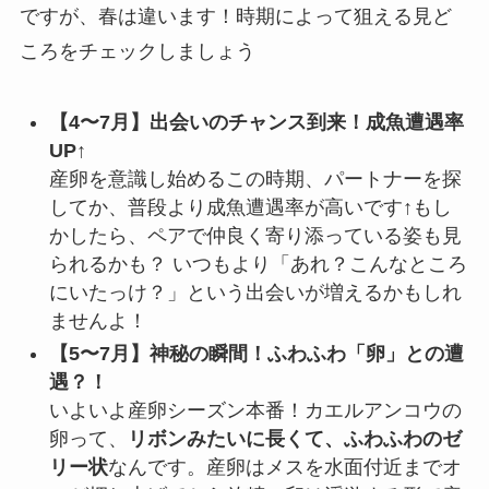
ですが、春は違います！時期によって狙える見ど
ころをチェックしましょう
【4〜7月】出会いのチャンス到来！成魚遭遇率
UP↑
産卵を意識し始めるこの時期、パートナーを探
してか、普段より成魚遭遇率が高いです↑もし
かしたら、ペアで仲良く寄り添っている姿も見
られるかも？ いつもより「あれ？こんなところ
にいたっけ？」という出会いが増えるかもしれ
ませんよ！
【5〜7月】神秘の瞬間！ふわふわ「卵」との遭
遇？！
いよいよ産卵シーズン本番！カエルアンコウの
卵って、
リボンみたいに長くて、ふわふわのゼ
リー状
なんです。産卵はメスを水面付近までオ