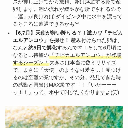
スが押し上げてから放精、卵は浮遊する形で産
卵します。潮の流れが緩やかな所でされるので
「運」が良ければ ダイビング中に水中を漂って
るところに遭遇できるかも^^
【6,7月】天使が舞い降りる？！激カワ「チビカ
エルアンコウ」を探せ！
産み付けられた卵は、
なんと
約5日で孵化
するんです！そして6月頃に
なると…待望の
「チビカエルアンコウ」が登場
するシーズン！
大きさは本当に数ミリサイズ
で、まさに「天使」のような可愛さ…！見つけ
るのは至難の業ですが、その分、発見できた時
の感動と興奮はMAX級です！！「いたーーー
っ！！」って、水中で叫びたくなりますよ(笑)