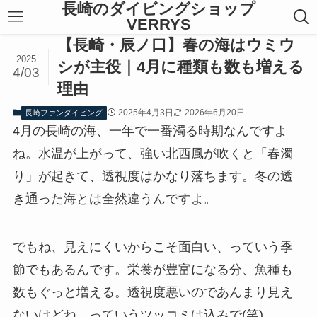
長崎のダイビングショップ
VERRYS
【長崎・辰ノ口】春の海はウミウ
2025
シが主役｜4月に種類も数も増える
4/03
理由
2025年4月3日
2026年6月20日
長崎ファンダイビング
4月の長崎の海、一年で一番濁る時期なんですよ
ね。水温が上がって、強い北西風が吹くと「春濁
り」が起きて、透視度はかなり落ちます。冬の透
き通った海とは全然違うんですよ。
でもね、見えにくいからこそ面白い、っていう季
節でもあるんです。栄養が豊富になる分、魚種も
数もぐっと増える。透視度悪いのであんまり見え
ないけどね、っていうツッコミは込みで(笑)