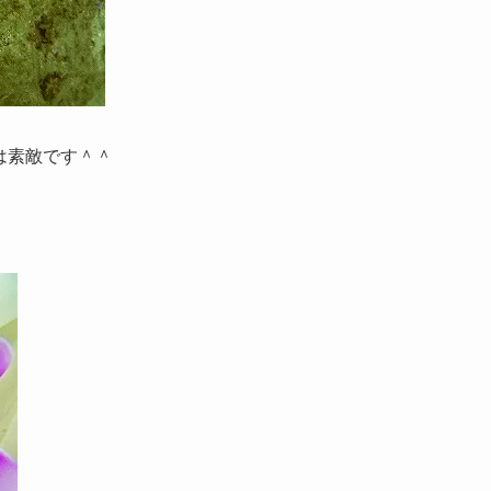
は素敵です＾＾