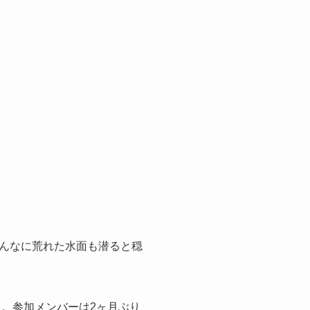
んなに荒れた水面も潜ると穏
た。参加メンバーは2ヶ月ぶり