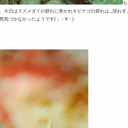
ち
、今日はスズメダイの群れに巻かれキビナゴの群れは,,,現れ
然気づかなかったようです(；・∀・)