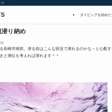
まで
S
ダイビングを始めた
末組潜り納め
6日
る長崎市南部。潜る前はこんな状況で潜れるのかな～と心配す
きと潮位を考えれば潜れます＾＾