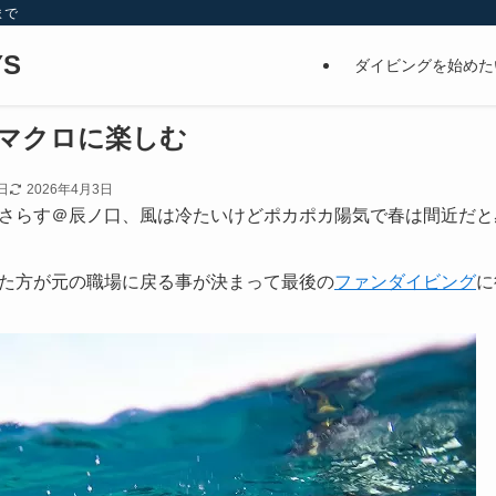
まで
S
ダイビングを始めた
マクロに楽しむ
日
2026年4月3日
さらす＠辰ノ口、風は冷たいけどポカポカ陽気で春は間近だと
た方が元の職場に戻る事が決まって最後の
ファンダイビング
に