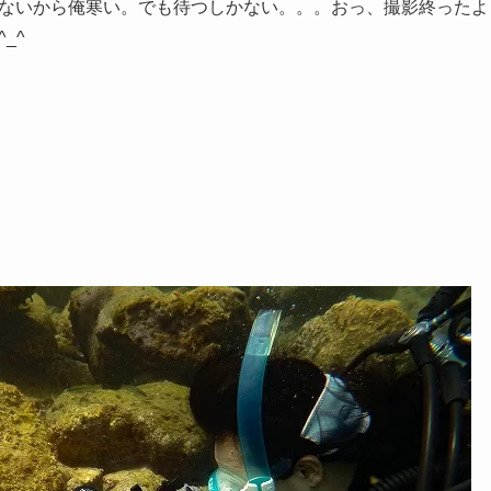
ないから俺寒い。でも待つしかない。。。おっ、撮影終ったよ
_^