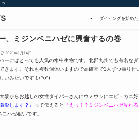
まで
S
ダイビングを始めた
ー、ミジンベニハゼに興奮するの巻
日
2021年1月14日
バーにはとっても人気の水中生物です。北部九州でも有名なダ
できます。それも複数個体いますので高確率で1人ずつ張り付
いみたいですよ(^o^)
大阪からお越しの女性ダイバーさんにウミウシにエビ・カニ好
撮影します？』
って伝えると
『えっ！？ミジンベニハゼ見れる
ベニハゼ狙いです。