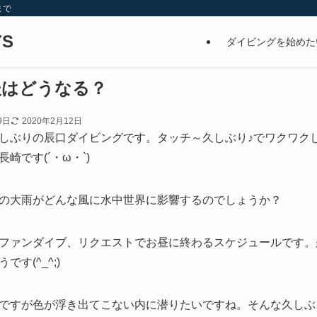
まで
S
ダイビングを始めた
後はどうなる？
9日
2020年2月12日
しぶりの辰口ダイビングです。タッチ～久しぶり♪でワクワク
崎です(´・ω・`)
の大雨がどんな風に水中世界に影響するのでしょうか？
ファンダイブ、リクエストでお昼に終わるスケジュールです。
す(^_^;)
ですが色が浮き出てこない内に潜りたいですね。そんな久しぶ