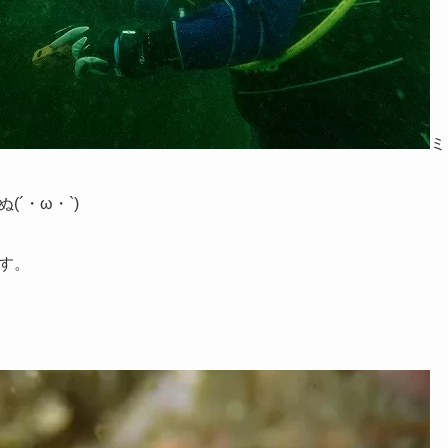
ミ
´・ω・`)
す。