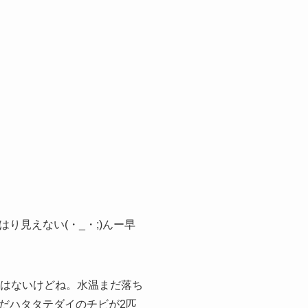
はり見えない(・_・;)んー早
くはないけどね。水温まだ落ち
だハタタテダイのチビが2匹