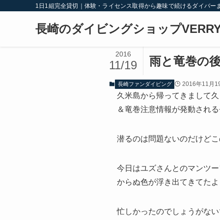
1日1組完全貸切｜体験・ライセンス取得から趣味で続けるダイバー
長崎のダイビングショップVERRY
2016
雨と竜巻の
11/19
2016年11月1
長崎ファンダイビング
久米島から帰ってきまして久
＆竜巻注意情報が発動される長
潜るのは問題ないのだけどこ
今日はユズさんとのマンツー
からぬ色が浮き出てきてたようで
忙しかったのでしょうがない