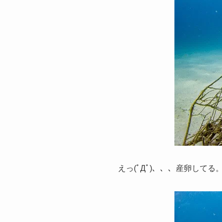
えっ(ﾟДﾟ)、、、産卵して