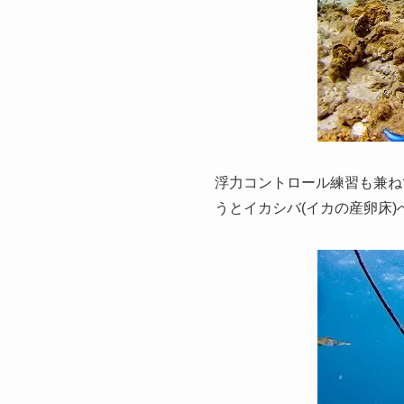
浮力コントロール練習も兼ね
うとイカシバ(イカの産卵床)