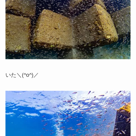
いた＼(^o^)／