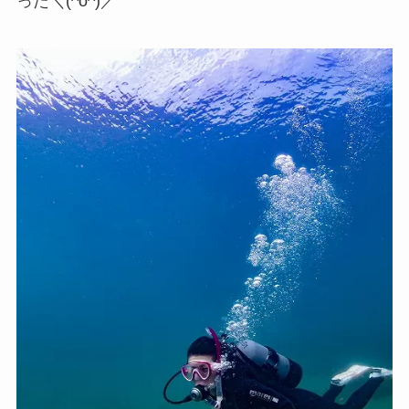
った＼(^o^)／